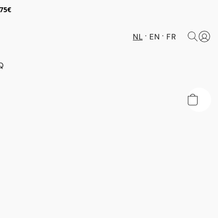
 75€
NL
EN
FR
Q