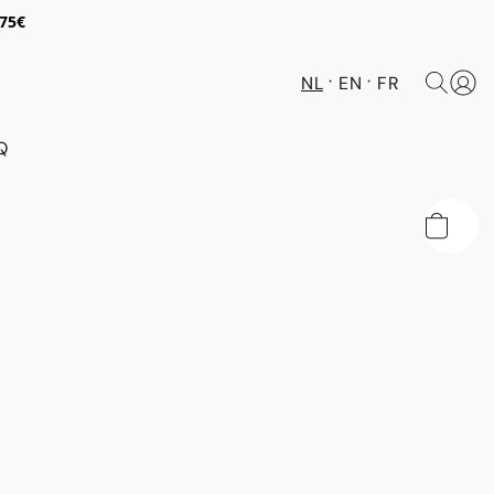
 75€
NL
EN
FR
Q