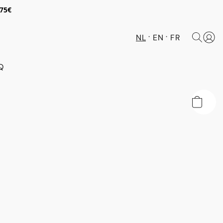
 75€
NL
EN
FR
Q