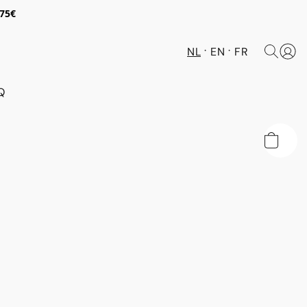
 75€
NL
EN
FR
Q