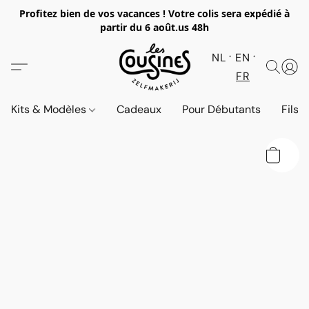
Profitez bien de vos vacances ! Votre colis sera expédié à
partir du 6 août.
us 48h
NL
EN
FR
Kits & Modèles
Cadeaux
Pour Débutants
Fils 