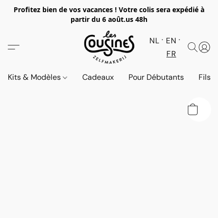
Profitez bien de vos vacances ! Votre colis sera expédié à
partir du 6 août.
us 48h
NL
EN
FR
Kits & Modèles
Cadeaux
Pour Débutants
Fils 