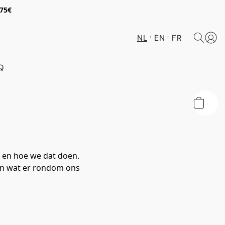
 75€
NL
EN
FR
Q
n en hoe we dat doen.
n in wat er rondom ons