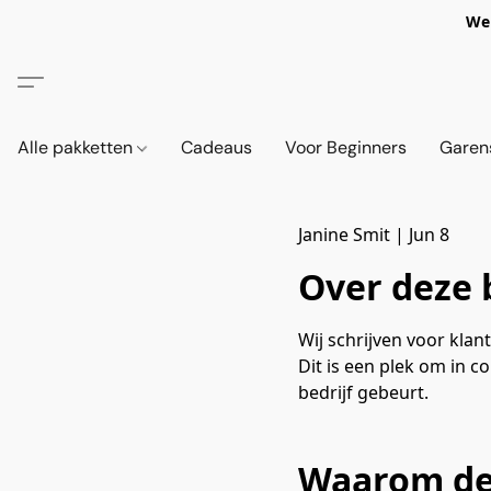
We 
Alle pakketten
Cadeaus
Voor Beginners
Garen
Janine Smit
|
Jun 8
Over deze 
Wij schrijven voor kla
Dit is een plek om in c
bedrijf gebeurt.
Waarom dez