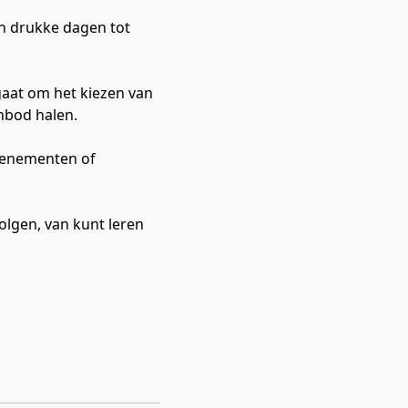
an drukke dagen tot 
 gaat om het kiezen van 
nbod halen.

venementen of 
olgen, van kunt leren 