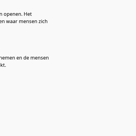
n openen. Het 
en waar mensen zich 
e nemen en de mensen 
kt.