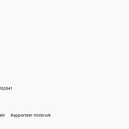
262641
gen
Rapporteer misbruik