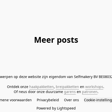
Meer posts
twerpen op deze website zijn eigendom van Selfmakery BV BE0803
Ontdek onze 
haakpakketten
, 
breipakketten
 en 
workshops
. 
Of neus door onze duurzame 
garens
 en 
patronen
.
mene voorwaarden
Privacybeleid
Over ons
Cookie-instellin
Powered by Lightspeed